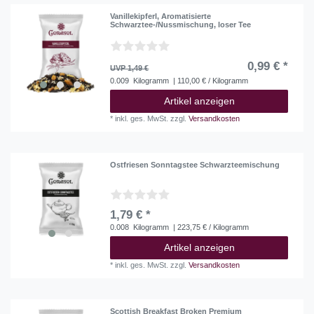
Vanillekipferl, Aromatisierte
Schwarztee-/Nussmischung, loser Tee
0,99 € *
UVP 1,49 €
0.009
Kilogramm
| 110,00 € / Kilogramm
Artikel anzeigen
*
inkl. ges. MwSt.
zzgl.
Versandkosten
Ostfriesen Sonntagstee Schwarzteemischung
1,79 € *
0.008
Kilogramm
| 223,75 € / Kilogramm
Artikel anzeigen
*
inkl. ges. MwSt.
zzgl.
Versandkosten
Scottish Breakfast Broken Premium