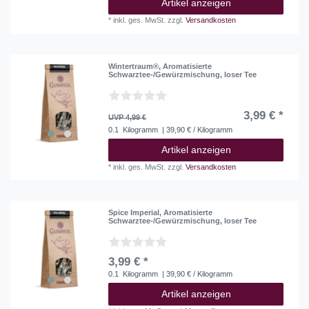
Artikel anzeigen
*
inkl. ges. MwSt.
zzgl.
Versandkosten
Wintertraum®, Aromatisierte
Schwarztee-/Gewürzmischung, loser Tee
3,99 € *
UVP 4,99 €
0.1
Kilogramm
| 39,90 € / Kilogramm
Artikel anzeigen
*
inkl. ges. MwSt.
zzgl.
Versandkosten
Spice Imperial, Aromatisierte
Schwarztee-/Gewürzmischung, loser Tee
3,99 € *
0.1
Kilogramm
| 39,90 € / Kilogramm
Artikel anzeigen