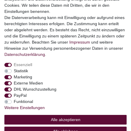
Cookies. Wir teilen diese Daten mit Dritten, die wir in den
Themen
Einstellungen benennen.
Ostern
Die Datenverarbeitung kann mit Einwilligung oder aufgrund eines
Angebote
berechtigten Interesses erfolgen. Die Zustimmung kann erteilt
oder abgelehnt werden. Es besteht das Recht, nicht einzuwilligen
stark reduzierte B-Ware
und die Einwilligung zu einem späteren Zeitpunkt zu ändern oder
Kundenservice
zu widerrufen. Beachten Sie unser
Impressum
und weitere
Hinweise zur Verwendung personenbezogener Daten in unserer
Versand & Lieferung
Daten­schutz­erklärung
.
Essenziell
Impressum
Daten­schutz­erklärung
AGB
Statistik
Marketing
Externe Medien
Barrierefreiheitserklärung
Widerrufs­recht
DHL Wunschzustellung
PayPal
Funktional
Kontakt
Vertrag widerrufen
Weitere Einstellungen
Alle akzeptieren