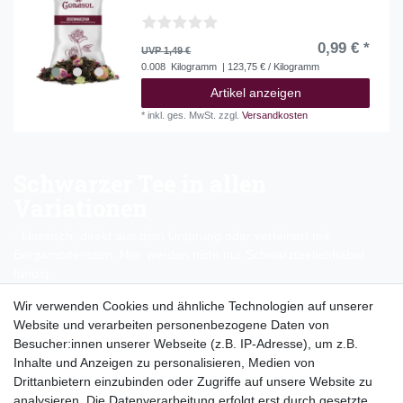
0,99 € *
UVP 1,49 €
0.008
Kilogramm
| 123,75 € / Kilogramm
Artikel anzeigen
*
inkl. ges. MwSt.
zzgl.
Versandkosten
Schwarzer Tee in allen
Variationen
- klassisch, direkt aus dem Ursprung oder verfeinert mit
Bergamottenoten. Hier werden nicht nur Schwarzteeliebhaber
fündig.
Wir verwenden Cookies und ähnliche Technologien auf unserer
Website und verarbeiten personenbezogene Daten von
Top Kategorien
Besucher:innen unserer Webseite (z.B. IP-Adresse), um z.B.
Adventskalender
Inhalte und Anzeigen zu personalisieren, Medien von
Geschenke
Drittanbietern einzubinden oder Zugriffe auf unsere Website zu
Booklets
analysieren. Die Datenverarbeitung erfolgt erst durch gesetzte