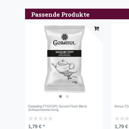
Passende Produkte
Darjeeling FTGFOP1 Second Flush Blend
Kenya TG
Schwarzteemischung
1,79 € *
1,79 €