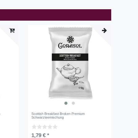
n
Scottish Breakfast Broken Premium
Schwarzteemischung
1,79 € *