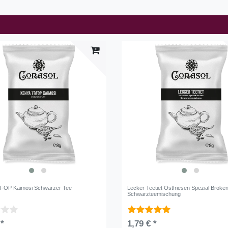
FOP Kaimosi Schwarzer Tee
Lecker Teetiet Ostfriesen Spezial Broke
Schwarzteemischung
 *
1,79 € *