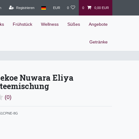
n
Registrieren
EUR
0
0
0,00 EUR
ks
Frühstück
Wellness
Süßes
Angebote
Getränke
Pekoe Nuwara Eliya
teemischung
(0)
61CPNE-8G