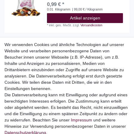
0,99 € *
0.01
Kilogramm
| 99,00 € / Kilogramm
Artikel anzeigen
*
inkl. ges. MwSt.
zzgl.
Versandkosten
Wir verwenden Cookies und ähnliche Technologien auf unserer
Website und verarbeiten personenbezogene Daten von
Top Kategorien
Besucher:innen unserer Webseite (z.B. IP-Adresse), um z.B.
Adventskalender
Inhalte und Anzeigen zu personalisieren, Medien von
Geschenke
Drittanbietern einzubinden oder Zugriffe auf unsere Website zu
Booklets
analysieren. Die Datenverarbeitung erfolgt erst durch gesetzte
Cookies. Wir teilen diese Daten mit Dritten, die wir in den
Themen
Einstellungen benennen.
Ostern
Die Datenverarbeitung kann mit Einwilligung oder aufgrund eines
Angebote
berechtigten Interesses erfolgen. Die Zustimmung kann erteilt
oder abgelehnt werden. Es besteht das Recht, nicht einzuwilligen
stark reduzierte B-Ware
und die Einwilligung zu einem späteren Zeitpunkt zu ändern oder
Kundenservice
zu widerrufen. Beachten Sie unser
Impressum
und weitere
Hinweise zur Verwendung personenbezogener Daten in unserer
Versand & Lieferung
Daten­schutz­erklärung
.