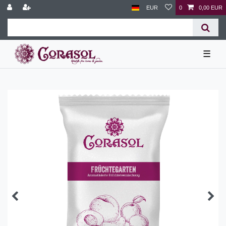
EUR
0
0,00 EUR
☰