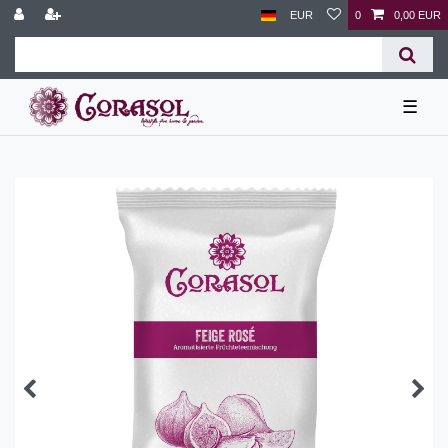
EUR
0
0,00 EUR
☰