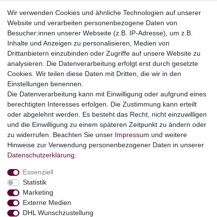
Wir verwenden Cookies und ähnliche Technologien auf unserer
Website und verarbeiten personenbezogene Daten von
Top Kategorien
Besucher:innen unserer Webseite (z.B. IP-Adresse), um z.B.
Adventskalender
Inhalte und Anzeigen zu personalisieren, Medien von
Geschenke
Drittanbietern einzubinden oder Zugriffe auf unsere Website zu
Booklets
analysieren. Die Datenverarbeitung erfolgt erst durch gesetzte
Cookies. Wir teilen diese Daten mit Dritten, die wir in den
Themen
Einstellungen benennen.
Ostern
Die Datenverarbeitung kann mit Einwilligung oder aufgrund eines
Angebote
berechtigten Interesses erfolgen. Die Zustimmung kann erteilt
oder abgelehnt werden. Es besteht das Recht, nicht einzuwilligen
stark reduzierte B-Ware
und die Einwilligung zu einem späteren Zeitpunkt zu ändern oder
Kundenservice
zu widerrufen. Beachten Sie unser
Impressum
und weitere
Hinweise zur Verwendung personenbezogener Daten in unserer
Versand & Lieferung
Daten­schutz­erklärung
.
Essenziell
Impressum
Daten­schutz­erklärung
AGB
Statistik
Marketing
Externe Medien
Barrierefreiheitserklärung
Widerrufs­recht
DHL Wunschzustellung