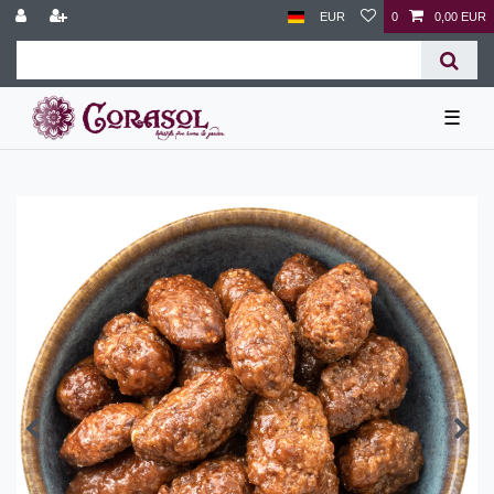
EUR
0
0,00 EUR
☰