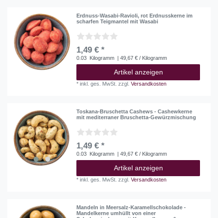
Erdnuss-Wasabi-Ravioli, rot Erdnusskerne im
scharfen Teigmantel mit Wasabi
1,49 € *
0.03
Kilogramm
| 49,67 € / Kilogramm
Artikel anzeigen
*
inkl. ges. MwSt.
zzgl.
Versandkosten
Toskana-Bruschetta Cashews - Cashewkerne
mit mediterraner Bruschetta-Gewürzmischung
1,49 € *
0.03
Kilogramm
| 49,67 € / Kilogramm
Artikel anzeigen
*
inkl. ges. MwSt.
zzgl.
Versandkosten
Mandeln in Meersalz-Karamellschokolade -
Mandelkerne umhüllt von einer