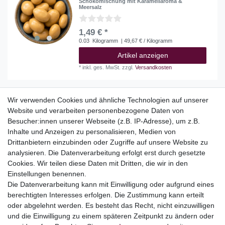
Schokomischung mit Karamellaroma &
Meersalz
1,49 € *
0.03
Kilogramm
| 49,67 € / Kilogramm
Artikel anzeigen
*
inkl. ges. MwSt.
zzgl.
Versandkosten
Wir verwenden Cookies und ähnliche Technologien auf unserer
Website und verarbeiten personenbezogene Daten von
Top Kategorien
Besucher:innen unserer Webseite (z.B. IP-Adresse), um z.B.
Adventskalender
Inhalte und Anzeigen zu personalisieren, Medien von
Geschenke
Drittanbietern einzubinden oder Zugriffe auf unsere Website zu
Booklets
analysieren. Die Datenverarbeitung erfolgt erst durch gesetzte
Cookies. Wir teilen diese Daten mit Dritten, die wir in den
Themen
Einstellungen benennen.
Ostern
Die Datenverarbeitung kann mit Einwilligung oder aufgrund eines
Angebote
berechtigten Interesses erfolgen. Die Zustimmung kann erteilt
oder abgelehnt werden. Es besteht das Recht, nicht einzuwilligen
stark reduzierte B-Ware
und die Einwilligung zu einem späteren Zeitpunkt zu ändern oder