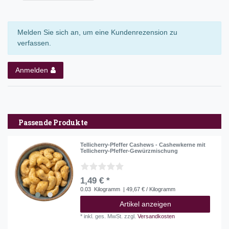
Melden Sie sich an, um eine Kundenrezension zu
verfassen.
Anmelden
Passende Produkte
Tellicherry-Pfeffer Cashews - Cashewkerne mit
Tellicherry-Pfeffer-Gewürzmischung
1,49 € *
0.03
Kilogramm
| 49,67 € / Kilogramm
Artikel anzeigen
*
inkl. ges. MwSt.
zzgl.
Versandkosten