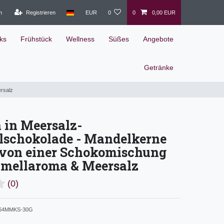
n
Registrieren
EUR
0
0
0,00 EUR
ks
Frühstück
Wellness
Süßes
Angebote
Getränke
rsalz
 in Meersalz-
lschokolade - Mandelkerne
 von einer Schokomischung
amellaroma & Meersalz
(0)
64MMKS-30G