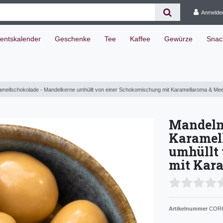
Anmelde
entskalender
Geschenke
Tee
Kaffee
Gewürze
Snac
amellschokolade - Mandelkerne umhüllt von einer Schokomischung mit Karamellaroma & Mee
Mandeln
Karamel
umhüllt
mit Kar
Artikelnummer
COR