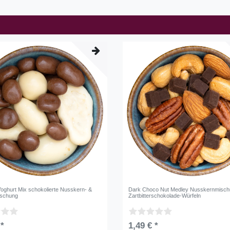
oghurt Mix schokolierte Nusskern- &
Dark Choco Nut Medley Nusskernmisch
ischung
Zartbitterschokolade-Würfeln
 *
1,49 € *