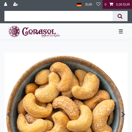
EUR
0
0,00 EUR
☰