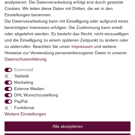
analysieren. Die Datenverarbeitung erfolgt erst durch gesetzte
Cookies. Wir teilen diese Daten mit Dritten, die wir in den
Themen
Einstellungen benennen.
Ostern
Die Datenverarbeitung kann mit Einwilligung oder aufgrund eines
Angebote
berechtigten Interesses erfolgen. Die Zustimmung kann erteilt
oder abgelehnt werden. Es besteht das Recht, nicht einzuwilligen
stark reduzierte B-Ware
und die Einwilligung zu einem späteren Zeitpunkt zu ändern oder
Kundenservice
zu widerrufen. Beachten Sie unser
Impressum
und weitere
Hinweise zur Verwendung personenbezogener Daten in unserer
Versand & Lieferung
Daten­schutz­erklärung
.
Essenziell
Impressum
Daten­schutz­erklärung
AGB
Statistik
Marketing
Externe Medien
Barrierefreiheitserklärung
Widerrufs­recht
DHL Wunschzustellung
PayPal
Funktional
Kontakt
Vertrag widerrufen
Weitere Einstellungen
Alle akzeptieren