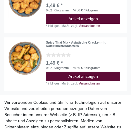
1,49 € *
0.02
Kilogramm
| 74,50 € / Kilogramm
Artikel anzeigen
*
inkl. ges. MwSt.
zzgl.
Versandkosten
Spicy Thai Mix - Asiatische Cracker mit
Kaffirlimettenblättern
1,49 € *
0.02
Kilogramm
| 74,50 € / Kilogramm
Artikel anzeigen
*
inkl. ges. MwSt.
zzgl.
Versandkosten
Wir verwenden Cookies und ähnliche Technologien auf unserer
Website und verarbeiten personenbezogene Daten von
Top Kategorien
Besucher:innen unserer Webseite (z.B. IP-Adresse), um z.B.
Adventskalender
Inhalte und Anzeigen zu personalisieren, Medien von
Geschenke
Drittanbietern einzubinden oder Zugriffe auf unsere Website zu
Booklets