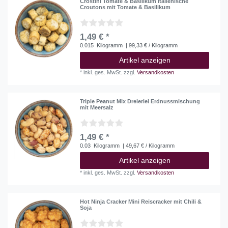
Crostini Tomate & Basilikum Italienische
Croutons mit Tomate & Basilikum
1,49 € *
0.015
Kilogramm
| 99,33 € / Kilogramm
Artikel anzeigen
*
inkl. ges. MwSt.
zzgl.
Versandkosten
Triple Peanut Mix Dreierlei Erdnussmischung
mit Meersalz
1,49 € *
0.03
Kilogramm
| 49,67 € / Kilogramm
Artikel anzeigen
*
inkl. ges. MwSt.
zzgl.
Versandkosten
Hot Ninja Cracker Mini Reiscracker mit Chili &
Soja