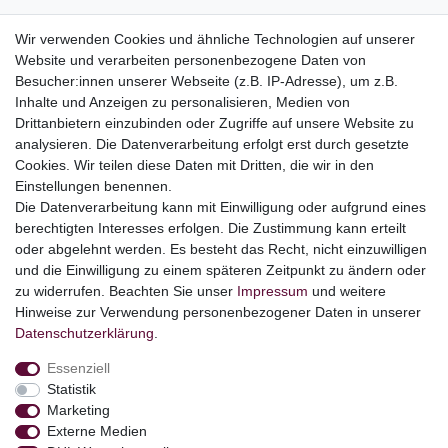
Wir verwenden Cookies und ähnliche Technologien auf unserer
Website und verarbeiten personenbezogene Daten von
Top Kategorien
Besucher:innen unserer Webseite (z.B. IP-Adresse), um z.B.
Adventskalender
Inhalte und Anzeigen zu personalisieren, Medien von
Geschenke
Drittanbietern einzubinden oder Zugriffe auf unsere Website zu
Booklets
analysieren. Die Datenverarbeitung erfolgt erst durch gesetzte
Cookies. Wir teilen diese Daten mit Dritten, die wir in den
Themen
Einstellungen benennen.
Ostern
Die Datenverarbeitung kann mit Einwilligung oder aufgrund eines
Angebote
berechtigten Interesses erfolgen. Die Zustimmung kann erteilt
oder abgelehnt werden. Es besteht das Recht, nicht einzuwilligen
stark reduzierte B-Ware
und die Einwilligung zu einem späteren Zeitpunkt zu ändern oder
Kundenservice
zu widerrufen. Beachten Sie unser
Impressum
und weitere
Hinweise zur Verwendung personenbezogener Daten in unserer
Versand & Lieferung
Daten­schutz­erklärung
.
Essenziell
Impressum
Daten­schutz­erklärung
AGB
Statistik
Marketing
Externe Medien