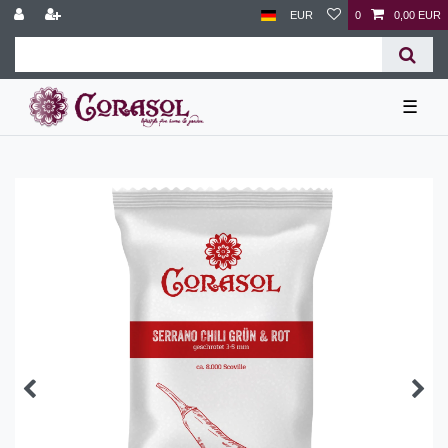
EUR
0
0,00 EUR
☰