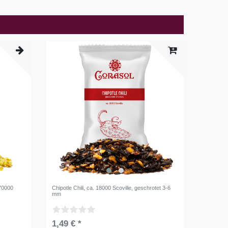
 70000
Chipotle Chili, ca. 18000 Scoville, geschrotet 3-6
mm
1,49 € *