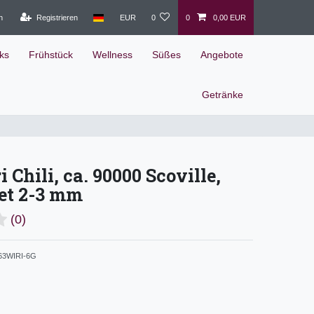
n
Registrieren
EUR
0
0
0,00 EUR
ks
Frühstück
Wellness
Süßes
Angebote
Getränke
 Chili, ca. 90000 Scoville,
et 2-3 mm
(0)
3WIRI-6G