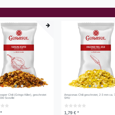
eaper Chili (Gringo Killer), geschrotet
Amazonas Chili geschrotet, 2-3 mm ca.
000 Scoville
SHU
 *
1,79 € *