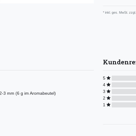
* inkl. ges. MwSt. zzgl.
Kundenre
5
4
3
et 2-3 mm (6 g im Aromabeutel)
2
1