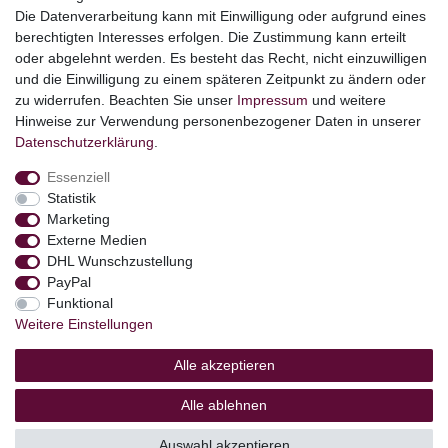
Ostern
Die Datenverarbeitung kann mit Einwilligung oder aufgrund eines
Angebote
berechtigten Interesses erfolgen. Die Zustimmung kann erteilt
oder abgelehnt werden. Es besteht das Recht, nicht einzuwilligen
stark reduzierte B-Ware
und die Einwilligung zu einem späteren Zeitpunkt zu ändern oder
Kundenservice
zu widerrufen. Beachten Sie unser
Impressum
und weitere
Hinweise zur Verwendung personenbezogener Daten in unserer
Versand & Lieferung
Daten­schutz­erklärung
.
Essenziell
Impressum
Daten­schutz­erklärung
AGB
Statistik
Marketing
Externe Medien
Barrierefreiheitserklärung
Widerrufs­recht
DHL Wunschzustellung
PayPal
Funktional
Kontakt
Weitere Einstellungen
Vertrag widerrufen
Alle akzeptieren
Alle ablehnen
© Copyright 2026 | Alle Rechte vorbehalten.
Auswahl akzeptieren