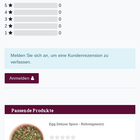
5
0
4
0
3
0
2
0
1
0
Melden Sie sich an, um eine Kundenrezension zu
verfassen.
Anmelden
Passende Produkte
Egg Deluxe Spice - Rühreigewürz