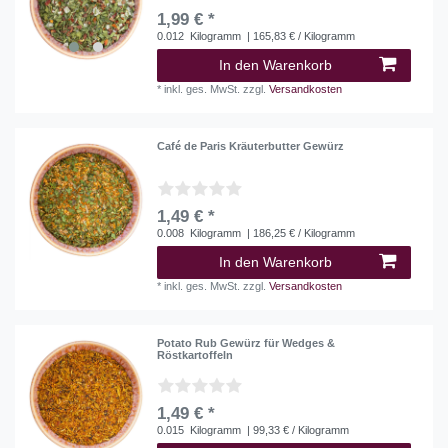
1,99 € *
0.012
Kilogramm
| 165,83 € / Kilogramm
In den Warenkorb
*
inkl. ges. MwSt.
zzgl.
Versandkosten
Café de Paris Kräuterbutter Gewürz
1,49 € *
0.008
Kilogramm
| 186,25 € / Kilogramm
In den Warenkorb
*
inkl. ges. MwSt.
zzgl.
Versandkosten
Potato Rub Gewürz für Wedges &
Röstkartoffeln
1,49 € *
0.015
Kilogramm
| 99,33 € / Kilogramm