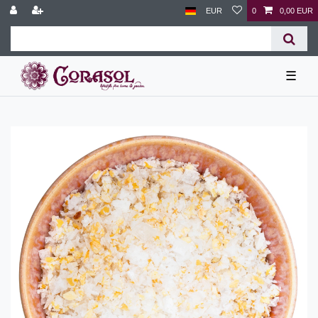
EUR
0
0,00 EUR
☰