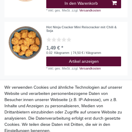
In den Warenkorb
*
inkl. ges. MwSt.
zzgl.
Versandkosten
Hot Ninja Cracker Mini Reiscracker mit Chili &
Soja
1,49 € *
0.02
Kilogramm
| 74,50 € / Kilogramm
Artikel anzeigen
*
inkl. ges. MwSt.
zzgl.
Versandkosten
Wir verwenden Cookies und ähnliche Technologien auf unserer
Website und verarbeiten personenbezogene Daten von
Top Kategorien
Besucher:innen unserer Webseite (z.B. IP-Adresse), um z.B.
Adventskalender
Inhalte und Anzeigen zu personalisieren, Medien von
Geschenke
Drittanbietern einzubinden oder Zugriffe auf unsere Website zu
Booklets
analysieren. Die Datenverarbeitung erfolgt erst durch gesetzte
Cookies. Wir teilen diese Daten mit Dritten, die wir in den
Themen
Einstellungen benennen.