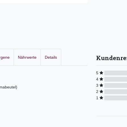
Kundenre
ergene
Nährwerte
Details
5
4
3
mabeutel)
2
1