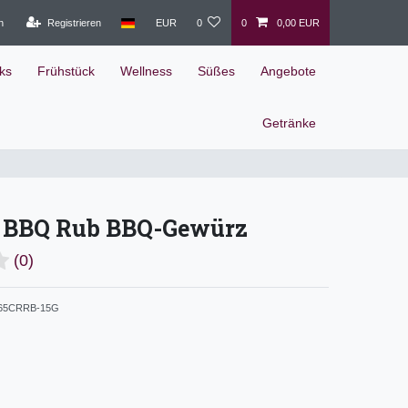
n
Registrieren
EUR
0
0
0,00 EUR
ks
Frühstück
Wellness
Süßes
Angebote
Getränke
a BBQ Rub BBQ-Gewürz
(0)
65CRRB-15G