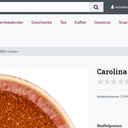
Anmelde
entskalender
Geschenke
Tee
Kaffee
Gewürze
Snac
b BBQ-Gewürz
Carolin
Artikelnummer
COR
Staffelpreise: