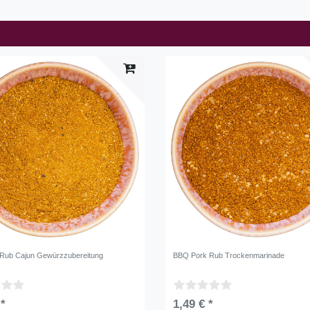
 Rub Cajun Gewürzzubereitung
BBQ Pork Rub Trockenmarinade
 *
1,49 € *