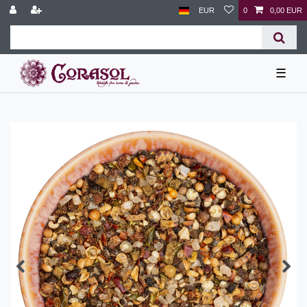
EUR
0
0,00 EUR
☰