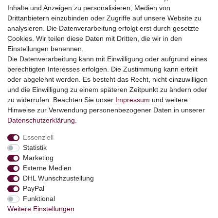
Adventskalender
Inhalte und Anzeigen zu personalisieren, Medien von
Geschenke
Drittanbietern einzubinden oder Zugriffe auf unsere Website zu
Booklets
analysieren. Die Datenverarbeitung erfolgt erst durch gesetzte
Cookies. Wir teilen diese Daten mit Dritten, die wir in den
Themen
Einstellungen benennen.
Ostern
Die Datenverarbeitung kann mit Einwilligung oder aufgrund eines
Angebote
berechtigten Interesses erfolgen. Die Zustimmung kann erteilt
oder abgelehnt werden. Es besteht das Recht, nicht einzuwilligen
stark reduzierte B-Ware
und die Einwilligung zu einem späteren Zeitpunkt zu ändern oder
Kundenservice
zu widerrufen. Beachten Sie unser
Impressum
und weitere
Hinweise zur Verwendung personenbezogener Daten in unserer
Versand & Lieferung
Daten­schutz­erklärung
.
Essenziell
Impressum
Daten­schutz­erklärung
AGB
Statistik
Marketing
Externe Medien
Barrierefreiheitserklärung
Widerrufs­recht
DHL Wunschzustellung
PayPal
Funktional
Kontakt
Weitere Einstellungen
Vertrag widerrufen