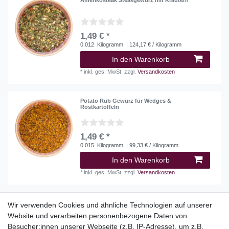
1,49 € *
0.012
Kilogramm
| 124,17 € / Kilogramm
In den Warenkorb
*
inkl. ges. MwSt.
zzgl.
Versandkosten
Potato Rub Gewürz für Wedges &
Röstkartoffeln
1,49 € *
0.015
Kilogramm
| 99,33 € / Kilogramm
In den Warenkorb
*
inkl. ges. MwSt.
zzgl.
Versandkosten
Wir verwenden Cookies und ähnliche Technologien auf unserer
Website und verarbeiten personenbezogene Daten von
Top Kategorien
Besucher:innen unserer Webseite (z.B. IP-Adresse), um z.B.