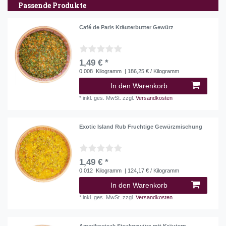
Passende Produkte
Café de Paris Kräuterbutter Gewürz
1,49 € *
0.008
Kilogramm
| 186,25 € / Kilogramm
In den Warenkorb
*
inkl. ges. MwSt.
zzgl.
Versandkosten
Exotic Island Rub Fruchtige Gewürzmischung
1,49 € *
0.012
Kilogramm
| 124,17 € / Kilogramm
In den Warenkorb
*
inkl. ges. MwSt.
zzgl.
Versandkosten
Amerikosteak Steakgewürz mit Kräutern