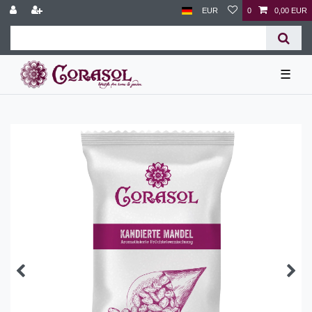
EUR
0
0,00 EUR
☰