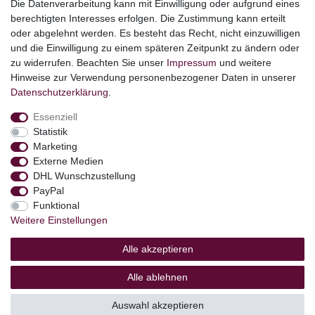
Die Datenverarbeitung kann mit Einwilligung oder aufgrund eines
Angebote
berechtigten Interesses erfolgen. Die Zustimmung kann erteilt
oder abgelehnt werden. Es besteht das Recht, nicht einzuwilligen
stark reduzierte B-Ware
und die Einwilligung zu einem späteren Zeitpunkt zu ändern oder
Kundenservice
zu widerrufen. Beachten Sie unser
Impressum
und weitere
Hinweise zur Verwendung personenbezogener Daten in unserer
Versand & Lieferung
Daten­schutz­erklärung
.
Essenziell
Impressum
Daten­schutz­erklärung
AGB
Statistik
Marketing
Externe Medien
Barrierefreiheitserklärung
Widerrufs­recht
DHL Wunschzustellung
PayPal
Funktional
Kontakt
Vertrag widerrufen
Weitere Einstellungen
Alle akzeptieren
Alle ablehnen
© Copyright 2026 | Alle Rechte vorbehalten.
Auswahl akzeptieren