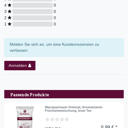
4
0
3
0
2
0
1
0
Melden Sie sich an, um eine Kundenrezension zu
verfassen.
Anmelden
Passende Produkte
Marzipantraum Oriental, Aromatisierte
Früchteteemischung, loser Tee
0,99 € *