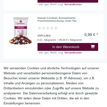
*
inkl. ges. MwSt.
zzgl.
Versandkosten
Hawaii-Cocktail, Aromatisierte
Früchteteemischung, loser Tee
0,99 € *
UVP 1,49 €
0.01
Kilogramm
| 99,00 € / Kilogramm
In den Warenkorb
*
inkl. ges. MwSt.
zzgl.
Versandkosten
Wir verwenden Cookies und ähnliche Technologien auf unserer
Website und verarbeiten personenbezogene Daten von
Top Kategorien
Besucher:innen unserer Webseite (z.B. IP-Adresse), um z.B.
Adventskalender
Inhalte und Anzeigen zu personalisieren, Medien von
Geschenke
Drittanbietern einzubinden oder Zugriffe auf unsere Website zu
Booklets
analysieren. Die Datenverarbeitung erfolgt erst durch gesetzte
Cookies. Wir teilen diese Daten mit Dritten, die wir in den
Themen
Einstellungen benennen.
Ostern