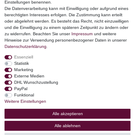
Einstellungen benennen.
Ostern
Die Datenverarbeitung kann mit Einwilligung oder aufgrund eines
Angebote
berechtigten Interesses erfolgen. Die Zustimmung kann erteilt
oder abgelehnt werden. Es besteht das Recht, nicht einzuwilligen
stark reduzierte B-Ware
und die Einwilligung zu einem späteren Zeitpunkt zu ändern oder
Kundenservice
zu widerrufen. Beachten Sie unser
Impressum
und weitere
Hinweise zur Verwendung personenbezogener Daten in unserer
Versand & Lieferung
Daten­schutz­erklärung
.
Essenziell
Impressum
Daten­schutz­erklärung
AGB
Statistik
Marketing
Externe Medien
Barrierefreiheitserklärung
Widerrufs­recht
DHL Wunschzustellung
PayPal
Funktional
Kontakt
Weitere Einstellungen
Vertrag widerrufen
Alle akzeptieren
Alle ablehnen
© Copyright 2026 | Alle Rechte vorbehalten.