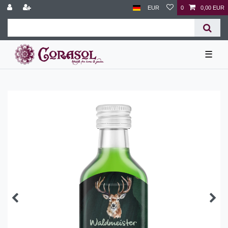
EUR
0
0,00 EUR
☰