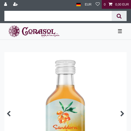
EUR
0
0,00 EUR
☰