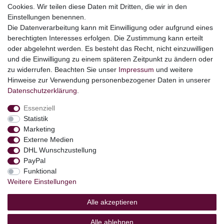
Cookies. Wir teilen diese Daten mit Dritten, die wir in den
Themen
Einstellungen benennen.
Ostern
Die Datenverarbeitung kann mit Einwilligung oder aufgrund eines
Angebote
berechtigten Interesses erfolgen. Die Zustimmung kann erteilt
oder abgelehnt werden. Es besteht das Recht, nicht einzuwilligen
stark reduzierte B-Ware
und die Einwilligung zu einem späteren Zeitpunkt zu ändern oder
Kundenservice
zu widerrufen. Beachten Sie unser
Impressum
und weitere
Hinweise zur Verwendung personenbezogener Daten in unserer
Versand & Lieferung
Daten­schutz­erklärung
.
Essenziell
Impressum
Daten­schutz­erklärung
AGB
Statistik
Marketing
Externe Medien
Barrierefreiheitserklärung
Widerrufs­recht
DHL Wunschzustellung
PayPal
Funktional
Kontakt
Weitere Einstellungen
Vertrag widerrufen
Alle akzeptieren
Alle ablehnen