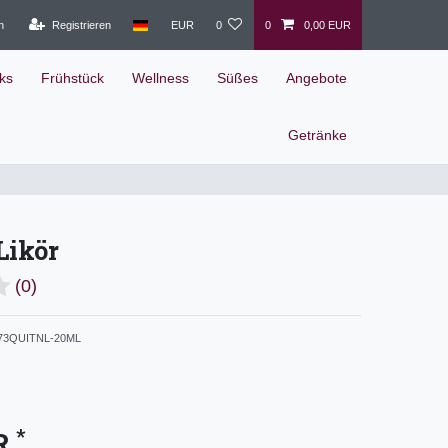
n
Registrieren
EUR
0
0
0,00 EUR
ks
Frühstück
Wellness
Süßes
Angebote
Getränke
Likör
(0)
3QUITNL-20ML
*
UR