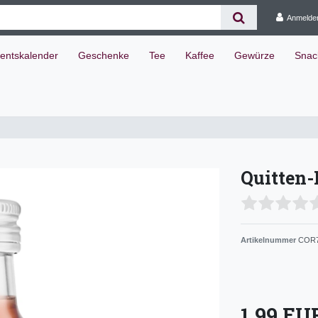
Anmelde
entskalender
Geschenke
Tee
Kaffee
Gewürze
Snac
Quitten-
Artikelnummer
COR7
1,99 E