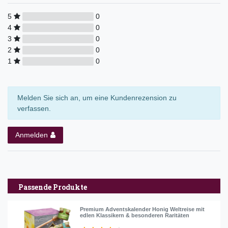
5
0
4
0
3
0
2
0
1
0
Melden Sie sich an, um eine Kundenrezension zu
verfassen.
Anmelden
Passende Produkte
Premium Adventskalender Honig Weltreise mit
edlen Klassikern & besonderen Raritäten