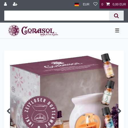
EUR
0
0,00 EUR
☰