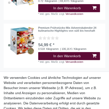
0.72
Kilogramm
| 69,43 € / Kilogramm
In den Warenkorb
*
inkl. ges. MwSt.
zzgl.
Versandkosten
Premium Frühstücks-Mix Adventskalender 24
kulinarische Highlights von süß bis herzhaft
54,99 € *
0.518
Kilogramm
| 106,16 € / Kilogramm
In den Warenkorb
*
inkl. ges. MwSt.
zzgl.
Versandkosten
Wir verwenden Cookies und ähnliche Technologien auf unserer
Website und verarbeiten personenbezogene Daten von
Top Kategorien
Besucher:innen unserer Webseite (z.B. IP-Adresse), um z.B.
Adventskalender
Inhalte und Anzeigen zu personalisieren, Medien von
Geschenke
Drittanbietern einzubinden oder Zugriffe auf unsere Website zu
Booklets
analysieren. Die Datenverarbeitung erfolgt erst durch gesetzte
Cookies. Wir teilen diese Daten mit Dritten, die wir in den