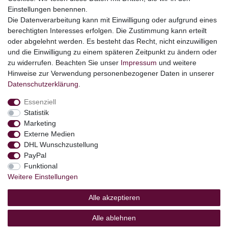
Themen
Einstellungen benennen.
Ostern
Die Datenverarbeitung kann mit Einwilligung oder aufgrund eines
Angebote
berechtigten Interesses erfolgen. Die Zustimmung kann erteilt
oder abgelehnt werden. Es besteht das Recht, nicht einzuwilligen
stark reduzierte B-Ware
und die Einwilligung zu einem späteren Zeitpunkt zu ändern oder
Kundenservice
zu widerrufen. Beachten Sie unser
Impressum
und weitere
Hinweise zur Verwendung personenbezogener Daten in unserer
Versand & Lieferung
Daten­schutz­erklärung
.
Essenziell
Impressum
Daten­schutz­erklärung
AGB
Statistik
Marketing
Externe Medien
Barrierefreiheitserklärung
Widerrufs­recht
DHL Wunschzustellung
PayPal
Funktional
Kontakt
Vertrag widerrufen
Weitere Einstellungen
Alle akzeptieren
Alle ablehnen
© Copyright 2026 | Alle Rechte vorbehalten.