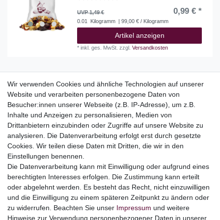
0,99 € *
UVP 1,49 €
0.01
Kilogramm
| 99,00 € / Kilogramm
Artikel anzeigen
*
inkl. ges. MwSt.
zzgl.
Versandkosten
Wir verwenden Cookies und ähnliche Technologien auf unserer
Website und verarbeiten personenbezogene Daten von
Top Kategorien
Besucher:innen unserer Webseite (z.B. IP-Adresse), um z.B.
Adventskalender
Inhalte und Anzeigen zu personalisieren, Medien von
Geschenke
Drittanbietern einzubinden oder Zugriffe auf unsere Website zu
Booklets
analysieren. Die Datenverarbeitung erfolgt erst durch gesetzte
Cookies. Wir teilen diese Daten mit Dritten, die wir in den
Themen
Einstellungen benennen.
Ostern
Die Datenverarbeitung kann mit Einwilligung oder aufgrund eines
Angebote
berechtigten Interesses erfolgen. Die Zustimmung kann erteilt
oder abgelehnt werden. Es besteht das Recht, nicht einzuwilligen
stark reduzierte B-Ware
und die Einwilligung zu einem späteren Zeitpunkt zu ändern oder
Kundenservice
zu widerrufen. Beachten Sie unser
Impressum
und weitere
Hinweise zur Verwendung personenbezogener Daten in unserer