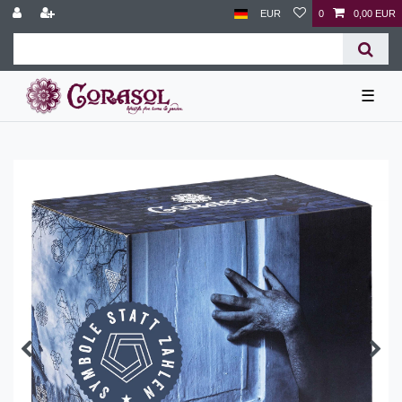
EUR
0
0,00 EUR
☰