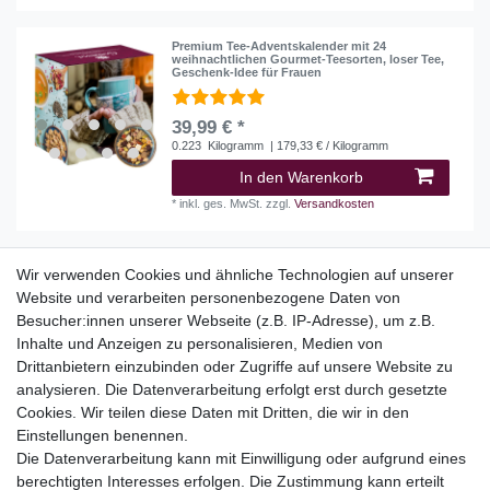
Premium Tee-Adventskalender mit 24
weihnachtlichen Gourmet-Teesorten, loser Tee,
Geschenk-Idee für Frauen
39,99 € *
0.223
Kilogramm
| 179,33 € / Kilogramm
In den Warenkorb
*
inkl. ges. MwSt.
zzgl.
Versandkosten
Wir verwenden Cookies und ähnliche Technologien auf unserer
Website und verarbeiten personenbezogene Daten von
Top Kategorien
Besucher:innen unserer Webseite (z.B. IP-Adresse), um z.B.
Adventskalender
Inhalte und Anzeigen zu personalisieren, Medien von
Geschenke
Drittanbietern einzubinden oder Zugriffe auf unsere Website zu
Booklets
analysieren. Die Datenverarbeitung erfolgt erst durch gesetzte
Cookies. Wir teilen diese Daten mit Dritten, die wir in den
Themen
Einstellungen benennen.
Ostern
Die Datenverarbeitung kann mit Einwilligung oder aufgrund eines
Angebote
berechtigten Interesses erfolgen. Die Zustimmung kann erteilt