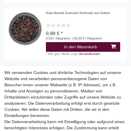
Kala Namak Granulat Steinsalz aus Indien
0,99 € *
0.015
Kilogramm
| 66,00 € / Kilogramm
In den Warenkorb
*
inkl. ges. MwSt.
zzgl.
Versandkosten
Wir verwenden Cookies und ähnliche Technologien auf unserer
Website und verarbeiten personenbezogene Daten von
Top Kategorien
Besucher:innen unserer Webseite (z.B. IP-Adresse), um z.B.
Adventskalender
Inhalte und Anzeigen zu personalisieren, Medien von
Geschenke
Drittanbietern einzubinden oder Zugriffe auf unsere Website zu
Booklets
analysieren. Die Datenverarbeitung erfolgt erst durch gesetzte
Cookies. Wir teilen diese Daten mit Dritten, die wir in den
Themen
Einstellungen benennen.
Ostern
Die Datenverarbeitung kann mit Einwilligung oder aufgrund eines
Angebote
berechtigten Interesses erfolgen. Die Zustimmung kann erteilt