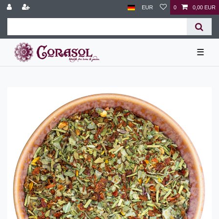
EUR
0
0,00 EUR
☰