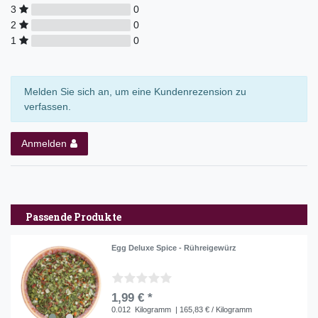
3
0
2
0
1
0
Melden Sie sich an, um eine Kundenrezension zu
verfassen.
Anmelden
Passende Produkte
Egg Deluxe Spice - Rühreigewürz
1,99 € *
0.012
Kilogramm
| 165,83 € / Kilogramm