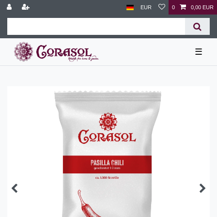
EUR
0
0,00 EUR
☰