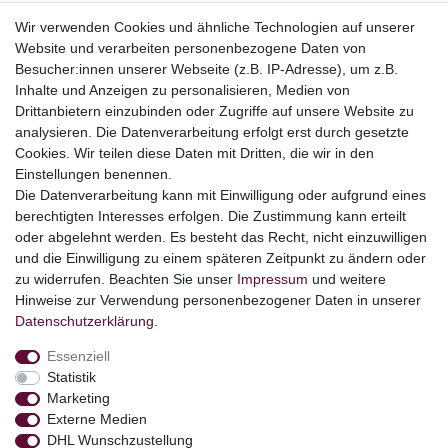
Wir verwenden Cookies und ähnliche Technologien auf unserer
Website und verarbeiten personenbezogene Daten von
Top Kategorien
Besucher:innen unserer Webseite (z.B. IP-Adresse), um z.B.
Adventskalender
Inhalte und Anzeigen zu personalisieren, Medien von
Geschenke
Drittanbietern einzubinden oder Zugriffe auf unsere Website zu
Booklets
analysieren. Die Datenverarbeitung erfolgt erst durch gesetzte
Cookies. Wir teilen diese Daten mit Dritten, die wir in den
Themen
Einstellungen benennen.
Ostern
Die Datenverarbeitung kann mit Einwilligung oder aufgrund eines
Angebote
berechtigten Interesses erfolgen. Die Zustimmung kann erteilt
oder abgelehnt werden. Es besteht das Recht, nicht einzuwilligen
stark reduzierte B-Ware
und die Einwilligung zu einem späteren Zeitpunkt zu ändern oder
Kundenservice
zu widerrufen. Beachten Sie unser
Impressum
und weitere
Hinweise zur Verwendung personenbezogener Daten in unserer
Versand & Lieferung
Daten­schutz­erklärung
.
Essenziell
Impressum
Daten­schutz­erklärung
AGB
Statistik
Marketing
Externe Medien
Barrierefreiheitserklärung
Widerrufs­recht
DHL Wunschzustellung