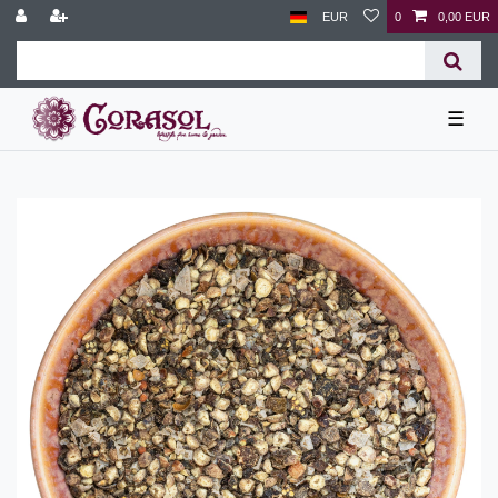
EUR
0
0,00 EUR
☰