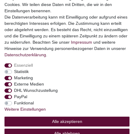
Cookies. Wir teilen diese Daten mit Dritten, die wir in den
Themen
Einstellungen benennen.
Ostern
Die Datenverarbeitung kann mit Einwilligung oder aufgrund eines
Angebote
berechtigten Interesses erfolgen. Die Zustimmung kann erteilt
oder abgelehnt werden. Es besteht das Recht, nicht einzuwilligen
stark reduzierte B-Ware
und die Einwilligung zu einem späteren Zeitpunkt zu ändern oder
Kundenservice
zu widerrufen. Beachten Sie unser
Impressum
und weitere
Hinweise zur Verwendung personenbezogener Daten in unserer
Versand & Lieferung
Daten­schutz­erklärung
.
Essenziell
Impressum
Daten­schutz­erklärung
AGB
Statistik
Marketing
Externe Medien
Barrierefreiheitserklärung
Widerrufs­recht
DHL Wunschzustellung
PayPal
Funktional
Kontakt
Vertrag widerrufen
Weitere Einstellungen
Alle akzeptieren
Alle ablehnen