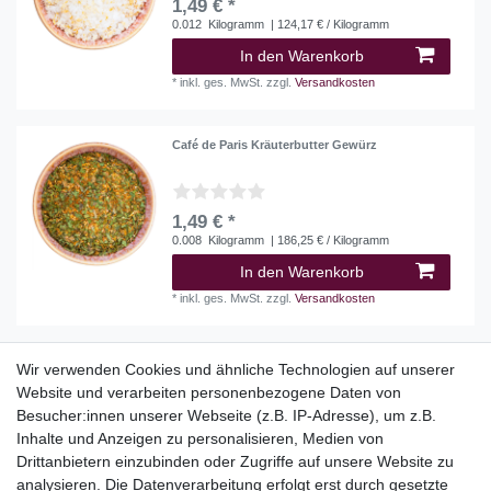
1,49 € *
0.012
Kilogramm
| 124,17 € / Kilogramm
In den Warenkorb
*
inkl. ges. MwSt.
zzgl.
Versandkosten
Café de Paris Kräuterbutter Gewürz
1,49 € *
0.008
Kilogramm
| 186,25 € / Kilogramm
In den Warenkorb
*
inkl. ges. MwSt.
zzgl.
Versandkosten
Wir verwenden Cookies und ähnliche Technologien auf unserer
Website und verarbeiten personenbezogene Daten von
Top Kategorien
Besucher:innen unserer Webseite (z.B. IP-Adresse), um z.B.
Adventskalender
Inhalte und Anzeigen zu personalisieren, Medien von
Geschenke
Drittanbietern einzubinden oder Zugriffe auf unsere Website zu
Booklets
analysieren. Die Datenverarbeitung erfolgt erst durch gesetzte