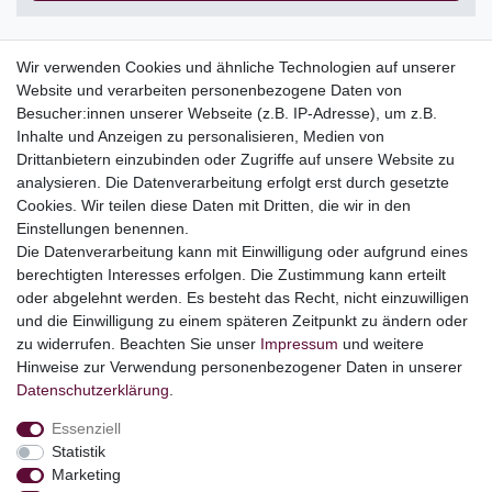
Wir verwenden Cookies und ähnliche Technologien auf unserer
Website und verarbeiten personenbezogene Daten von
Top Kategorien
Besucher:innen unserer Webseite (z.B. IP-Adresse), um z.B.
Adventskalender
Inhalte und Anzeigen zu personalisieren, Medien von
Geschenke
Drittanbietern einzubinden oder Zugriffe auf unsere Website zu
Booklets
analysieren. Die Datenverarbeitung erfolgt erst durch gesetzte
Cookies. Wir teilen diese Daten mit Dritten, die wir in den
Themen
Einstellungen benennen.
Ostern
Die Datenverarbeitung kann mit Einwilligung oder aufgrund eines
Angebote
berechtigten Interesses erfolgen. Die Zustimmung kann erteilt
oder abgelehnt werden. Es besteht das Recht, nicht einzuwilligen
stark reduzierte B-Ware
und die Einwilligung zu einem späteren Zeitpunkt zu ändern oder
Kundenservice
zu widerrufen. Beachten Sie unser
Impressum
und weitere
Hinweise zur Verwendung personenbezogener Daten in unserer
Versand & Lieferung
Daten­schutz­erklärung
.
Essenziell
Impressum
Daten­schutz­erklärung
AGB
Statistik
Marketing