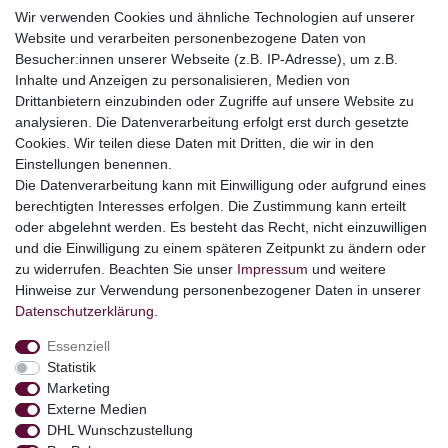
Wir verwenden Cookies und ähnliche Technologien auf unserer
Website und verarbeiten personenbezogene Daten von
Top Kategorien
Besucher:innen unserer Webseite (z.B. IP-Adresse), um z.B.
Adventskalender
Inhalte und Anzeigen zu personalisieren, Medien von
Geschenke
Drittanbietern einzubinden oder Zugriffe auf unsere Website zu
Booklets
analysieren. Die Datenverarbeitung erfolgt erst durch gesetzte
Cookies. Wir teilen diese Daten mit Dritten, die wir in den
Themen
Einstellungen benennen.
Ostern
Die Datenverarbeitung kann mit Einwilligung oder aufgrund eines
Angebote
berechtigten Interesses erfolgen. Die Zustimmung kann erteilt
oder abgelehnt werden. Es besteht das Recht, nicht einzuwilligen
stark reduzierte B-Ware
und die Einwilligung zu einem späteren Zeitpunkt zu ändern oder
Kundenservice
zu widerrufen. Beachten Sie unser
Impressum
und weitere
Hinweise zur Verwendung personenbezogener Daten in unserer
Versand & Lieferung
Daten­schutz­erklärung
.
Essenziell
Impressum
Daten­schutz­erklärung
AGB
Statistik
Marketing
Externe Medien
Barrierefreiheitserklärung
Widerrufs­recht
DHL Wunschzustellung