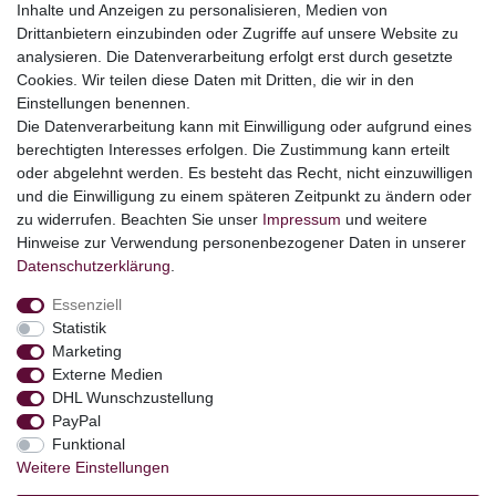
Inhalte und Anzeigen zu personalisieren, Medien von
Geschenke
Drittanbietern einzubinden oder Zugriffe auf unsere Website zu
Booklets
analysieren. Die Datenverarbeitung erfolgt erst durch gesetzte
Cookies. Wir teilen diese Daten mit Dritten, die wir in den
Themen
Einstellungen benennen.
Ostern
Die Datenverarbeitung kann mit Einwilligung oder aufgrund eines
Angebote
berechtigten Interesses erfolgen. Die Zustimmung kann erteilt
oder abgelehnt werden. Es besteht das Recht, nicht einzuwilligen
stark reduzierte B-Ware
und die Einwilligung zu einem späteren Zeitpunkt zu ändern oder
Kundenservice
zu widerrufen. Beachten Sie unser
Impressum
und weitere
Hinweise zur Verwendung personenbezogener Daten in unserer
Versand & Lieferung
Daten­schutz­erklärung
.
Essenziell
Impressum
Daten­schutz­erklärung
AGB
Statistik
Marketing
Externe Medien
Barrierefreiheitserklärung
Widerrufs­recht
DHL Wunschzustellung
PayPal
Funktional
Kontakt
Vertrag widerrufen
Weitere Einstellungen