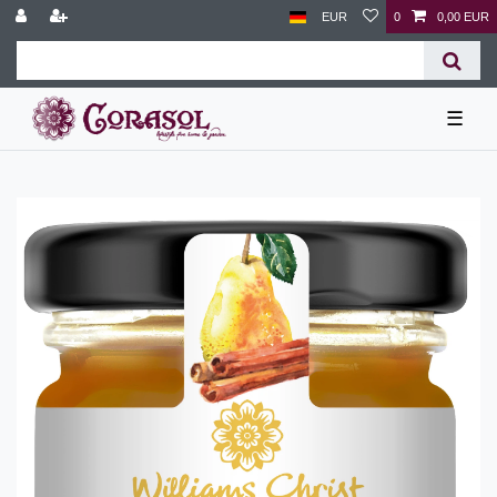
EUR
0
0,00 EUR
☰