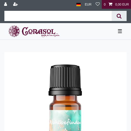
EUR
0
0,00 EUR
☰