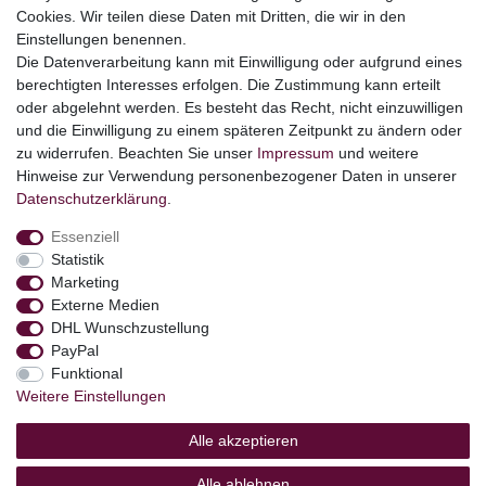
Cookies. Wir teilen diese Daten mit Dritten, die wir in den
Themen
Einstellungen benennen.
Ostern
Die Datenverarbeitung kann mit Einwilligung oder aufgrund eines
Angebote
berechtigten Interesses erfolgen. Die Zustimmung kann erteilt
oder abgelehnt werden. Es besteht das Recht, nicht einzuwilligen
stark reduzierte B-Ware
und die Einwilligung zu einem späteren Zeitpunkt zu ändern oder
Kundenservice
zu widerrufen. Beachten Sie unser
Impressum
und weitere
Hinweise zur Verwendung personenbezogener Daten in unserer
Versand & Lieferung
Daten­schutz­erklärung
.
Essenziell
Impressum
Daten­schutz­erklärung
AGB
Statistik
Marketing
Externe Medien
Barrierefreiheitserklärung
Widerrufs­recht
DHL Wunschzustellung
PayPal
Funktional
Kontakt
Weitere Einstellungen
Vertrag widerrufen
Alle akzeptieren
Alle ablehnen