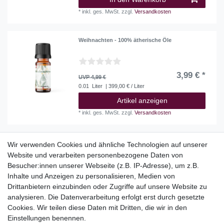
*
inkl. ges. MwSt.
zzgl.
Versandkosten
Weihnachten - 100% ätherische Öle
3,99 € *
UVP 4,99 €
0.01
Liter
| 399,00 € / Liter
Artikel anzeigen
*
inkl. ges. MwSt.
zzgl.
Versandkosten
Wir verwenden Cookies und ähnliche Technologien auf unserer
Website und verarbeiten personenbezogene Daten von
Top Kategorien
Besucher:innen unserer Webseite (z.B. IP-Adresse), um z.B.
Adventskalender
Inhalte und Anzeigen zu personalisieren, Medien von
Geschenke
Drittanbietern einzubinden oder Zugriffe auf unsere Website zu
Booklets
analysieren. Die Datenverarbeitung erfolgt erst durch gesetzte
Cookies. Wir teilen diese Daten mit Dritten, die wir in den
Themen
Einstellungen benennen.
Ostern