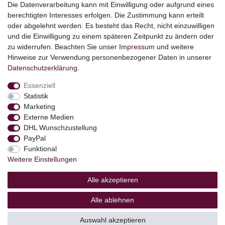
Die Datenverarbeitung kann mit Einwilligung oder aufgrund eines
Angebote
berechtigten Interesses erfolgen. Die Zustimmung kann erteilt
oder abgelehnt werden. Es besteht das Recht, nicht einzuwilligen
stark reduzierte B-Ware
und die Einwilligung zu einem späteren Zeitpunkt zu ändern oder
Kundenservice
zu widerrufen. Beachten Sie unser
Impressum
und weitere
Hinweise zur Verwendung personenbezogener Daten in unserer
Versand & Lieferung
Daten­schutz­erklärung
.
Essenziell
Impressum
Daten­schutz­erklärung
AGB
Statistik
Marketing
Externe Medien
Barrierefreiheitserklärung
Widerrufs­recht
DHL Wunschzustellung
PayPal
Funktional
Kontakt
Weitere Einstellungen
Vertrag widerrufen
Alle akzeptieren
Alle ablehnen
© Copyright 2026 | Alle Rechte vorbehalten.
Auswahl akzeptieren