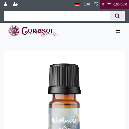
EUR
0
0,00 EUR
☰