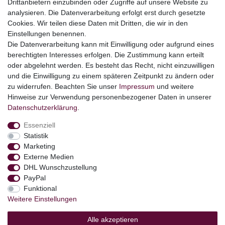
Drittanbietern einzubinden oder Zugriffe auf unsere Website zu
Booklets
analysieren. Die Datenverarbeitung erfolgt erst durch gesetzte
Cookies. Wir teilen diese Daten mit Dritten, die wir in den
Themen
Einstellungen benennen.
Ostern
Die Datenverarbeitung kann mit Einwilligung oder aufgrund eines
Angebote
berechtigten Interesses erfolgen. Die Zustimmung kann erteilt
oder abgelehnt werden. Es besteht das Recht, nicht einzuwilligen
stark reduzierte B-Ware
und die Einwilligung zu einem späteren Zeitpunkt zu ändern oder
Kundenservice
zu widerrufen. Beachten Sie unser
Impressum
und weitere
Hinweise zur Verwendung personenbezogener Daten in unserer
Versand & Lieferung
Daten­schutz­erklärung
.
Essenziell
Impressum
Daten­schutz­erklärung
AGB
Statistik
Marketing
Externe Medien
Barrierefreiheitserklärung
Widerrufs­recht
DHL Wunschzustellung
PayPal
Funktional
Kontakt
Weitere Einstellungen
Vertrag widerrufen
Alle akzeptieren