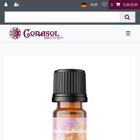
EUR
0
0,00 EUR
☰