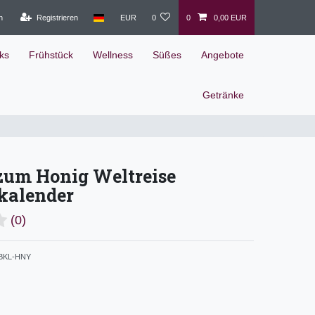
n
Registrieren
EUR
0
0
0,00 EUR
ks
Frühstück
Wellness
Süßes
Angebote
Getränke
zum Honig Weltreise
kalender
(0)
BKL-HNY