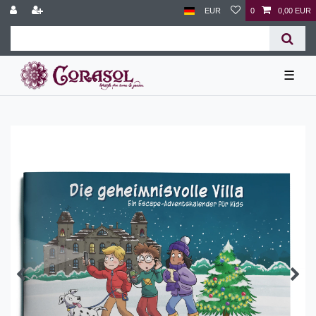
EUR
0
0,00 EUR
☰