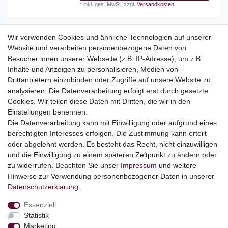
*
inkl. ges. MwSt.
zzgl.
Versandkosten
Wir verwenden Cookies und ähnliche Technologien auf unserer
Website und verarbeiten personenbezogene Daten von
Top Kategorien
Besucher:innen unserer Webseite (z.B. IP-Adresse), um z.B.
Adventskalender
Inhalte und Anzeigen zu personalisieren, Medien von
Geschenke
Drittanbietern einzubinden oder Zugriffe auf unsere Website zu
Booklets
analysieren. Die Datenverarbeitung erfolgt erst durch gesetzte
Cookies. Wir teilen diese Daten mit Dritten, die wir in den
Themen
Einstellungen benennen.
Ostern
Die Datenverarbeitung kann mit Einwilligung oder aufgrund eines
Angebote
berechtigten Interesses erfolgen. Die Zustimmung kann erteilt
oder abgelehnt werden. Es besteht das Recht, nicht einzuwilligen
stark reduzierte B-Ware
und die Einwilligung zu einem späteren Zeitpunkt zu ändern oder
Kundenservice
zu widerrufen. Beachten Sie unser
Impressum
und weitere
Hinweise zur Verwendung personenbezogener Daten in unserer
Versand & Lieferung
Daten­schutz­erklärung
.
Essenziell
Impressum
Daten­schutz­erklärung
AGB
Statistik
Marketing